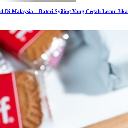
 Di Malaysia – Bateri Syiling Yang Cegah Lecur Jika