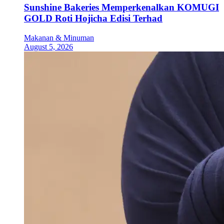
Sunshine Bakeries Memperkenalkan KOMUGI
GOLD Roti Hojicha Edisi Terhad
Makanan & Minuman
August 5, 2026