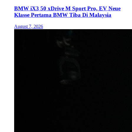
BMW iX3 50 xDrive M Sport Pro, EV Neue
Klasse Pertama BMW Tiba Di Malaysia
August 7, 2026