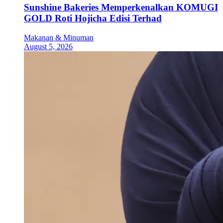
Sunshine Bakeries Memperkenalkan KOMUGI
GOLD Roti Hojicha Edisi Terhad
Makanan & Minuman
August 5, 2026