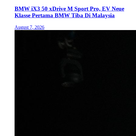
BMW iX3 50 xDrive M Sport Pro, EV Neue
Klasse Pertama BMW Tiba Di Malaysia
August 7, 2026