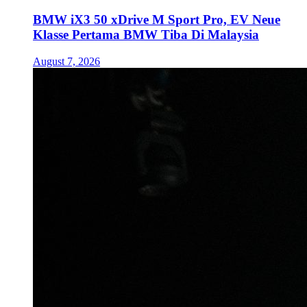
BMW iX3 50 xDrive M Sport Pro, EV Neue
Klasse Pertama BMW Tiba Di Malaysia
August 7, 2026