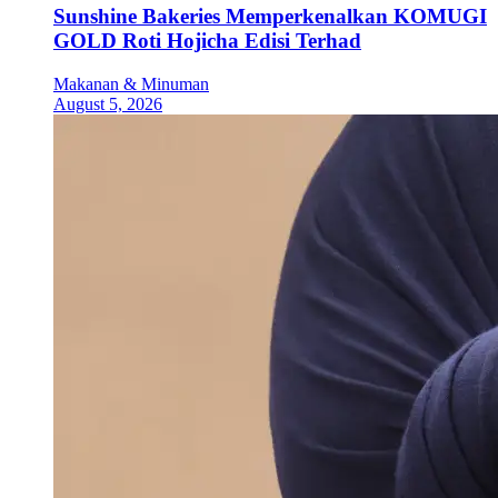
Sunshine Bakeries Memperkenalkan KOMUGI
GOLD Roti Hojicha Edisi Terhad
Makanan & Minuman
August 5, 2026