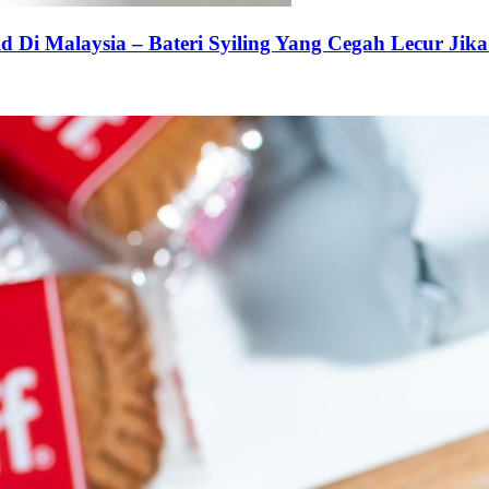
 Di Malaysia – Bateri Syiling Yang Cegah Lecur Jika