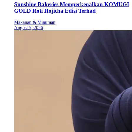
Sunshine Bakeries Memperkenalkan KOMUGI
GOLD Roti Hojicha Edisi Terhad
Makanan & Minuman
August 5, 2026