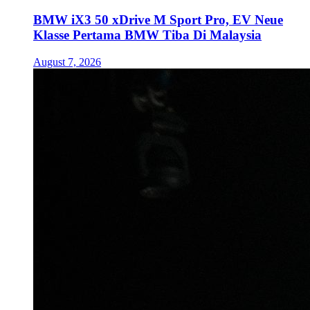
BMW iX3 50 xDrive M Sport Pro, EV Neue
Klasse Pertama BMW Tiba Di Malaysia
August 7, 2026