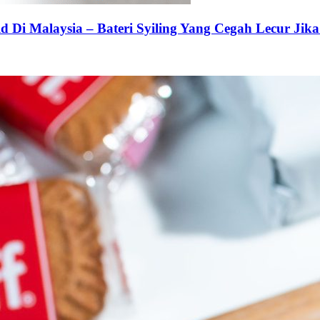
 Di Malaysia – Bateri Syiling Yang Cegah Lecur Jika