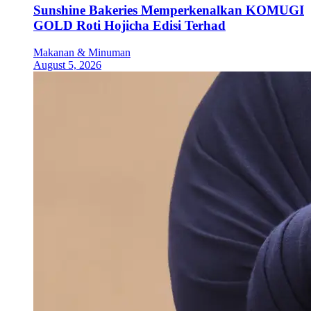
Sunshine Bakeries Memperkenalkan KOMUGI
GOLD Roti Hojicha Edisi Terhad
Makanan & Minuman
August 5, 2026