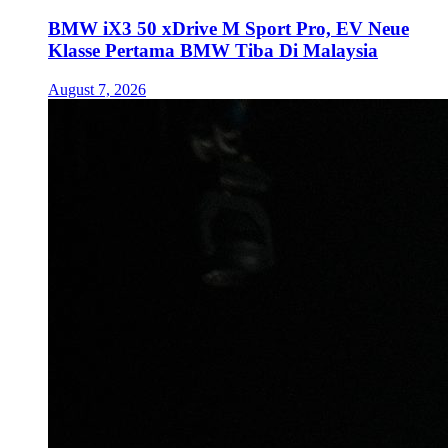
BMW iX3 50 xDrive M Sport Pro, EV Neue
Klasse Pertama BMW Tiba Di Malaysia
August 7, 2026