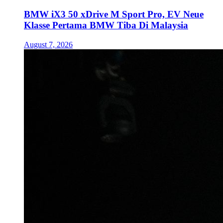
BMW iX3 50 xDrive M Sport Pro, EV Neue
Klasse Pertama BMW Tiba Di Malaysia
August 7, 2026