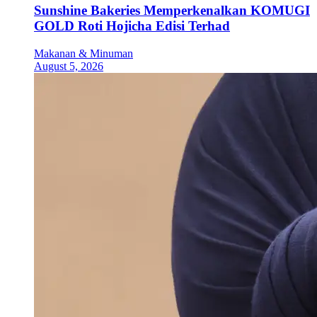
Sunshine Bakeries Memperkenalkan KOMUGI
GOLD Roti Hojicha Edisi Terhad
Makanan & Minuman
August 5, 2026