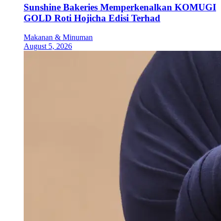
Sunshine Bakeries Memperkenalkan KOMUGI
GOLD Roti Hojicha Edisi Terhad
Makanan & Minuman
August 5, 2026