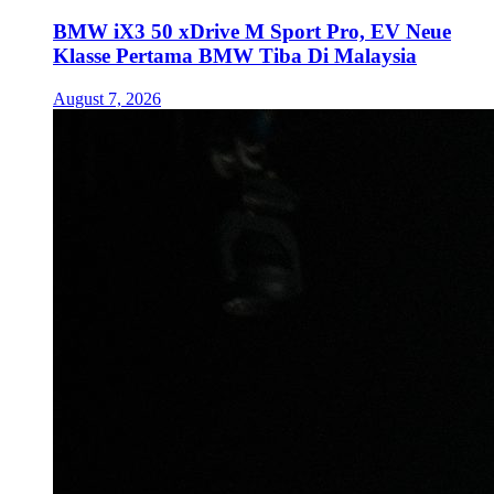
BMW iX3 50 xDrive M Sport Pro, EV Neue
Klasse Pertama BMW Tiba Di Malaysia
August 7, 2026