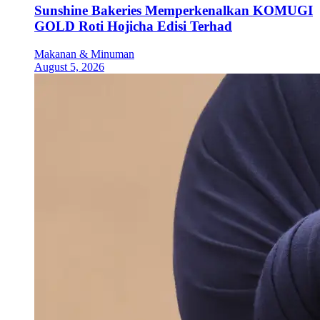
Sunshine Bakeries Memperkenalkan KOMUGI
GOLD Roti Hojicha Edisi Terhad
Makanan & Minuman
August 5, 2026