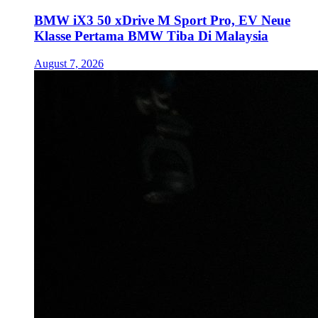
BMW iX3 50 xDrive M Sport Pro, EV Neue
Klasse Pertama BMW Tiba Di Malaysia
August 7, 2026