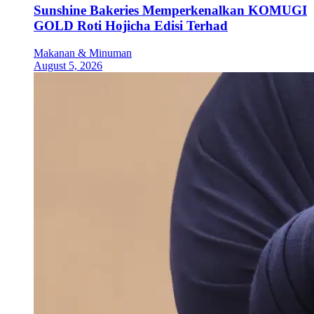
Sunshine Bakeries Memperkenalkan KOMUGI
GOLD Roti Hojicha Edisi Terhad
Makanan & Minuman
August 5, 2026