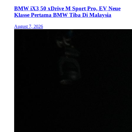
BMW iX3 50 xDrive M Sport Pro, EV Neue
Klasse Pertama BMW Tiba Di Malaysia
August 7, 2026