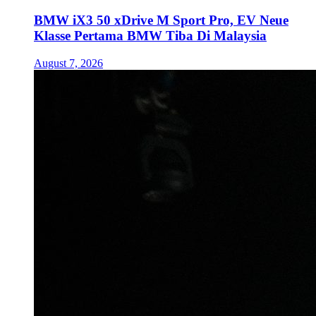
BMW iX3 50 xDrive M Sport Pro, EV Neue
Klasse Pertama BMW Tiba Di Malaysia
August 7, 2026