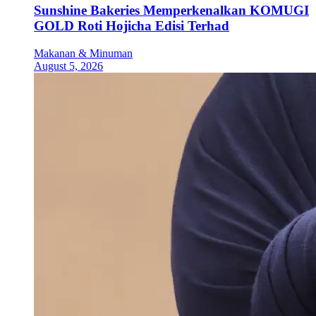
Sunshine Bakeries Memperkenalkan KOMUGI
GOLD Roti Hojicha Edisi Terhad
Makanan & Minuman
August 5, 2026