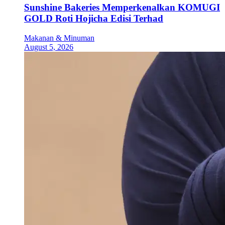
Sunshine Bakeries Memperkenalkan KOMUGI
GOLD Roti Hojicha Edisi Terhad
Makanan & Minuman
August 5, 2026