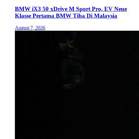
BMW iX3 50 xDrive M Sport Pro, EV Neue
Klasse Pertama BMW Tiba Di Malaysia
August 7, 2026