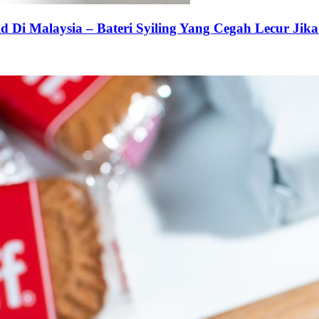
 Di Malaysia – Bateri Syiling Yang Cegah Lecur Jika