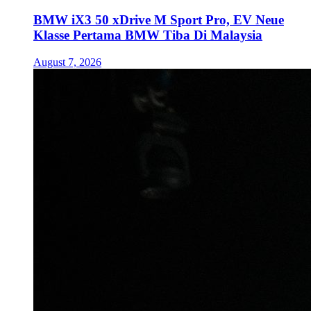
BMW iX3 50 xDrive M Sport Pro, EV Neue
Klasse Pertama BMW Tiba Di Malaysia
August 7, 2026