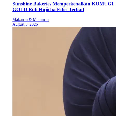
Sunshine Bakeries Memperkenalkan KOMUGI
GOLD Roti Hojicha Edisi Terhad
Makanan & Minuman
August 5, 2026