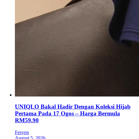
UNIQLO Bakal Hadir Dengan Koleksi Hijab
Pertama Pada 17 Ogos – Harga Bermula
RM59.90
Fesyen
August 5, 2026