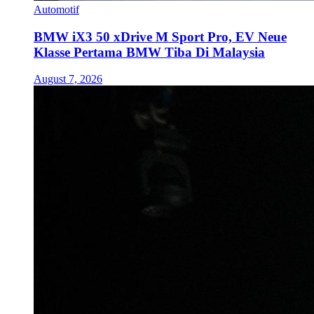
Automotif
BMW iX3 50 xDrive M Sport Pro, EV Neue
Klasse Pertama BMW Tiba Di Malaysia
August 7, 2026