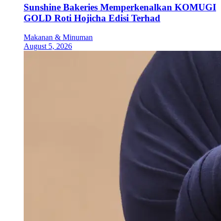
Sunshine Bakeries Memperkenalkan KOMUGI
GOLD Roti Hojicha Edisi Terhad
Makanan & Minuman
August 5, 2026