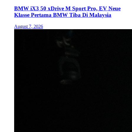
BMW iX3 50 xDrive M Sport Pro, EV Neue
Klasse Pertama BMW Tiba Di Malaysia
August 7, 2026