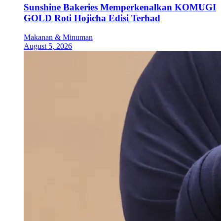
Sunshine Bakeries Memperkenalkan KOMUGI
GOLD Roti Hojicha Edisi Terhad
Makanan & Minuman
August 5, 2026