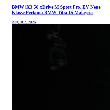
BMW iX3 50 xDrive M Sport Pro, EV Neue
Klasse Pertama BMW Tiba Di Malaysia
August 7, 2026