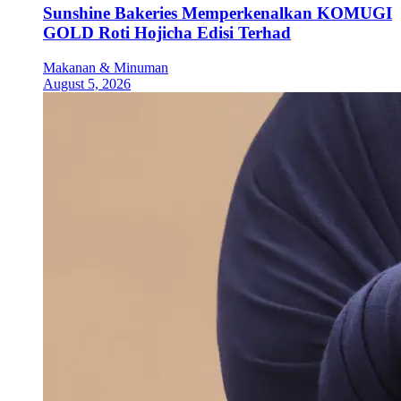
Sunshine Bakeries Memperkenalkan KOMUGI
GOLD Roti Hojicha Edisi Terhad
Makanan & Minuman
August 5, 2026