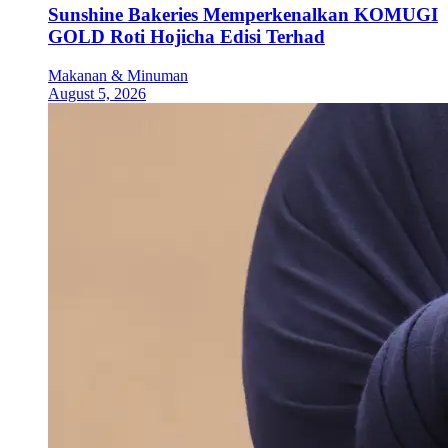
Sunshine Bakeries Memperkenalkan KOMUGI
GOLD Roti Hojicha Edisi Terhad
Makanan & Minuman
August 5, 2026