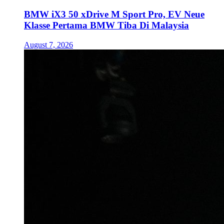
BMW iX3 50 xDrive M Sport Pro, EV Neue
Klasse Pertama BMW Tiba Di Malaysia
August 7, 2026