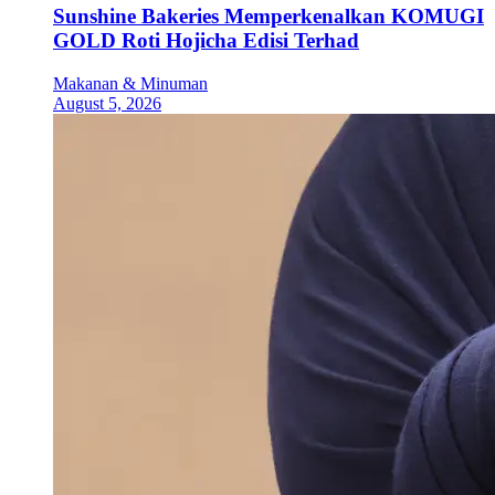
Sunshine Bakeries Memperkenalkan KOMUGI
GOLD Roti Hojicha Edisi Terhad
Makanan & Minuman
August 5, 2026