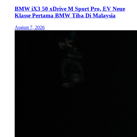
BMW iX3 50 xDrive M Sport Pro, EV Neue
Klasse Pertama BMW Tiba Di Malaysia
August 7, 2026