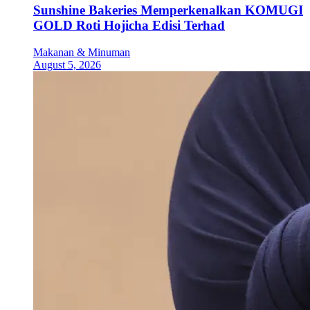
Sunshine Bakeries Memperkenalkan KOMUGI
GOLD Roti Hojicha Edisi Terhad
Makanan & Minuman
August 5, 2026