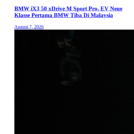
BMW iX3 50 xDrive M Sport Pro, EV Neue
Klasse Pertama BMW Tiba Di Malaysia
August 7, 2026