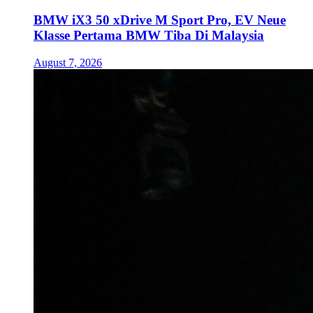
BMW iX3 50 xDrive M Sport Pro, EV Neue
Klasse Pertama BMW Tiba Di Malaysia
August 7, 2026