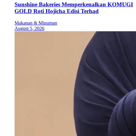
Sunshine Bakeries Memperkenalkan KOMUGI
GOLD Roti Hojicha Edisi Terhad
Makanan & Minuman
August 5, 2026