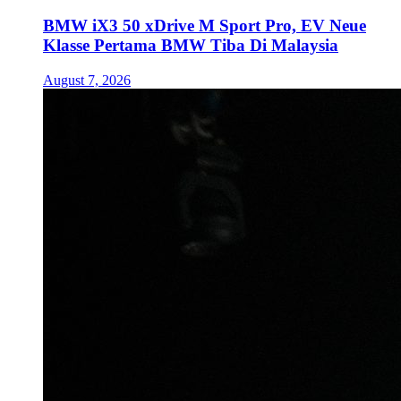
BMW iX3 50 xDrive M Sport Pro, EV Neue
Klasse Pertama BMW Tiba Di Malaysia
August 7, 2026