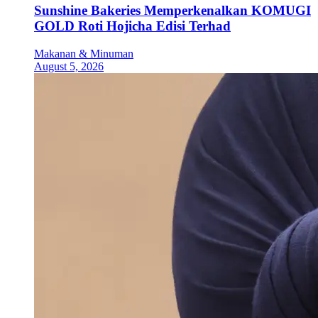
Sunshine Bakeries Memperkenalkan KOMUGI
GOLD Roti Hojicha Edisi Terhad
Makanan & Minuman
August 5, 2026