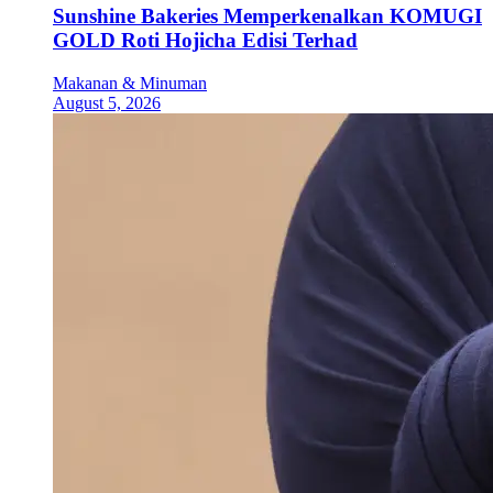
Sunshine Bakeries Memperkenalkan KOMUGI
GOLD Roti Hojicha Edisi Terhad
Makanan & Minuman
August 5, 2026