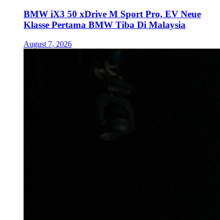
BMW iX3 50 xDrive M Sport Pro, EV Neue
Klasse Pertama BMW Tiba Di Malaysia
August 7, 2026