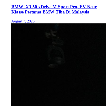
BMW iX3 50 xDrive M Sport Pro, EV Neue
Klasse Pertama BMW Tiba Di Malaysia
August 7, 2026