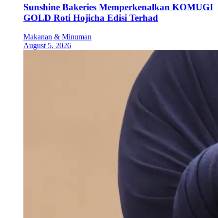
Sunshine Bakeries Memperkenalkan KOMUGI
GOLD Roti Hojicha Edisi Terhad
Makanan & Minuman
August 5, 2026