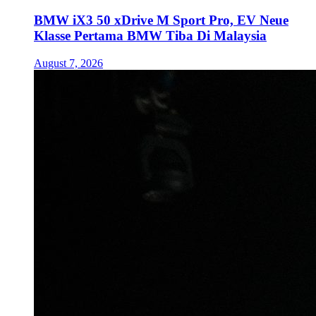
BMW iX3 50 xDrive M Sport Pro, EV Neue
Klasse Pertama BMW Tiba Di Malaysia
August 7, 2026