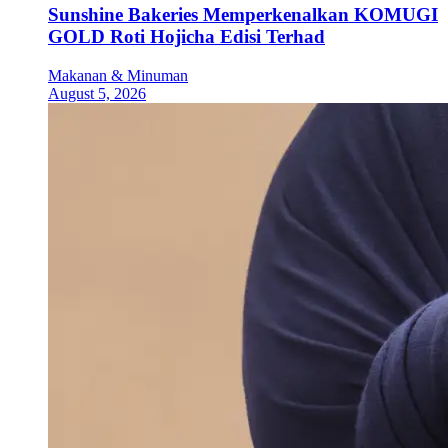
Sunshine Bakeries Memperkenalkan KOMUGI
GOLD Roti Hojicha Edisi Terhad
Makanan & Minuman
August 5, 2026