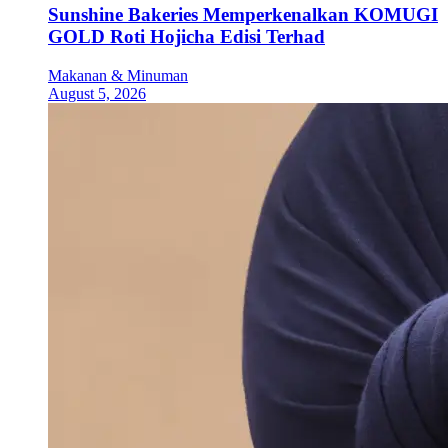
Sunshine Bakeries Memperkenalkan KOMUGI
GOLD Roti Hojicha Edisi Terhad
Makanan & Minuman
August 5, 2026