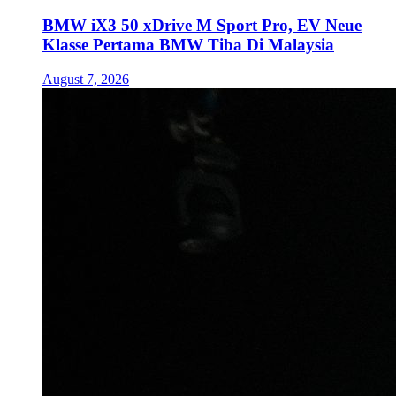
BMW iX3 50 xDrive M Sport Pro, EV Neue
Klasse Pertama BMW Tiba Di Malaysia
August 7, 2026