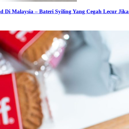
 Di Malaysia – Bateri Syiling Yang Cegah Lecur Jika