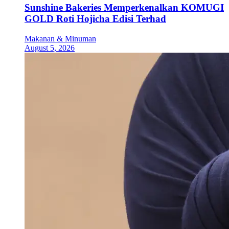
Sunshine Bakeries Memperkenalkan KOMUGI
GOLD Roti Hojicha Edisi Terhad
Makanan & Minuman
August 5, 2026