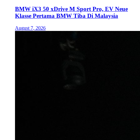
BMW iX3 50 xDrive M Sport Pro, EV Neue
Klasse Pertama BMW Tiba Di Malaysia
August 7, 2026