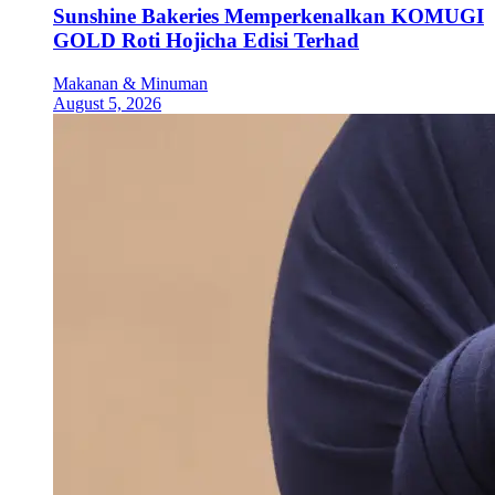
Sunshine Bakeries Memperkenalkan KOMUGI
GOLD Roti Hojicha Edisi Terhad
Makanan & Minuman
August 5, 2026