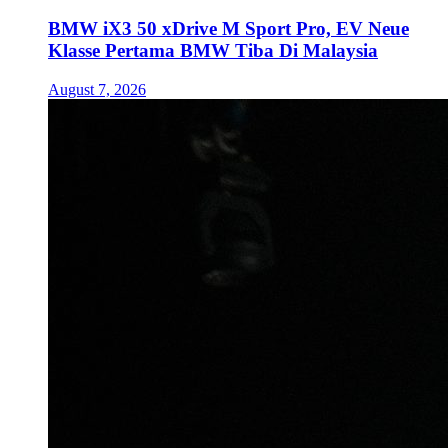
BMW iX3 50 xDrive M Sport Pro, EV Neue
Klasse Pertama BMW Tiba Di Malaysia
August 7, 2026