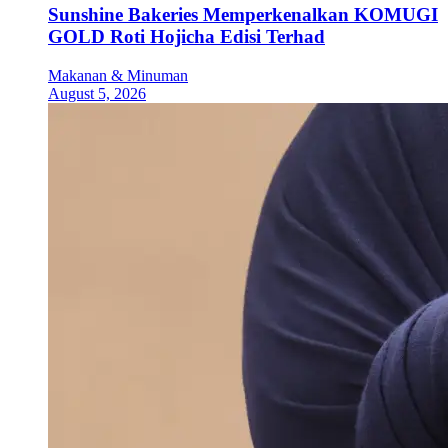
Sunshine Bakeries Memperkenalkan KOMUGI
GOLD Roti Hojicha Edisi Terhad
Makanan & Minuman
August 5, 2026