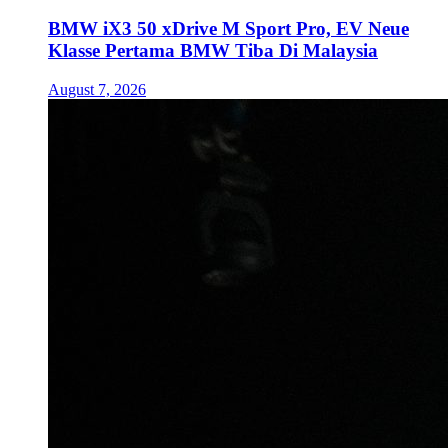
BMW iX3 50 xDrive M Sport Pro, EV Neue
Klasse Pertama BMW Tiba Di Malaysia
August 7, 2026