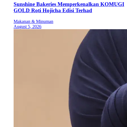
Sunshine Bakeries Memperkenalkan KOMUGI
GOLD Roti Hojicha Edisi Terhad
Makanan & Minuman
August 5, 2026