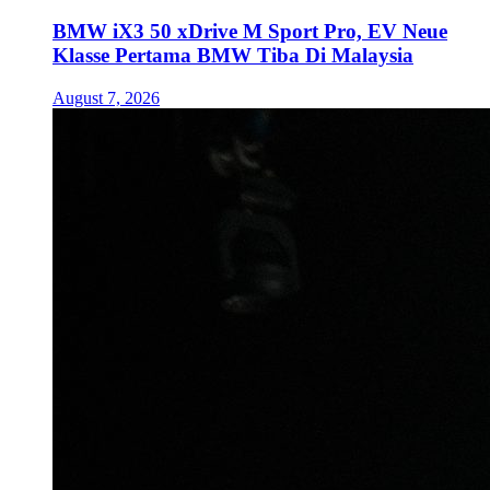
BMW iX3 50 xDrive M Sport Pro, EV Neue
Klasse Pertama BMW Tiba Di Malaysia
August 7, 2026