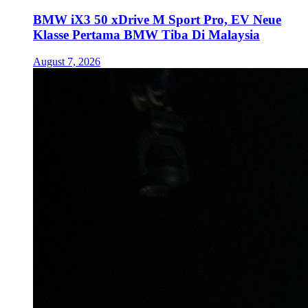
BMW iX3 50 xDrive M Sport Pro, EV Neue
Klasse Pertama BMW Tiba Di Malaysia
August 7, 2026