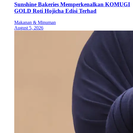
Sunshine Bakeries Memperkenalkan KOMUGI
GOLD Roti Hojicha Edisi Terhad
Makanan & Minuman
August 5, 2026