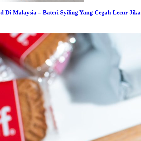
 Di Malaysia – Bateri Syiling Yang Cegah Lecur Jika