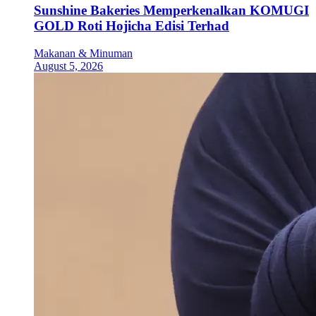
Sunshine Bakeries Memperkenalkan KOMUGI
GOLD Roti Hojicha Edisi Terhad
Makanan & Minuman
August 5, 2026