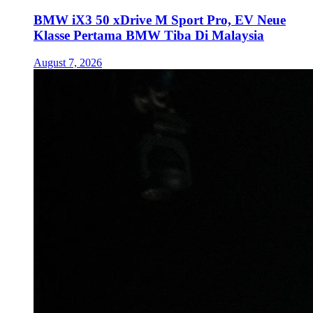
BMW iX3 50 xDrive M Sport Pro, EV Neue
Klasse Pertama BMW Tiba Di Malaysia
August 7, 2026