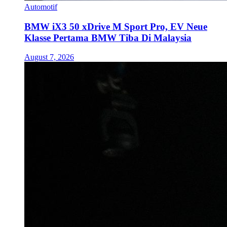
Automotif
BMW iX3 50 xDrive M Sport Pro, EV Neue
Klasse Pertama BMW Tiba Di Malaysia
August 7, 2026