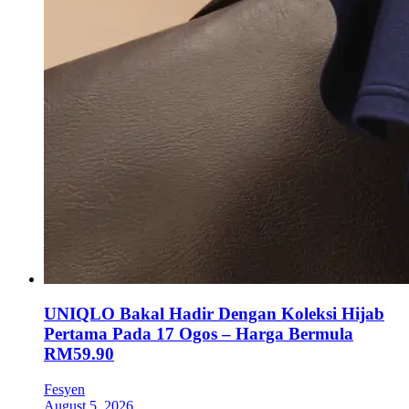
UNIQLO Bakal Hadir Dengan Koleksi Hijab
Pertama Pada 17 Ogos – Harga Bermula
RM59.90
Fesyen
August 5, 2026