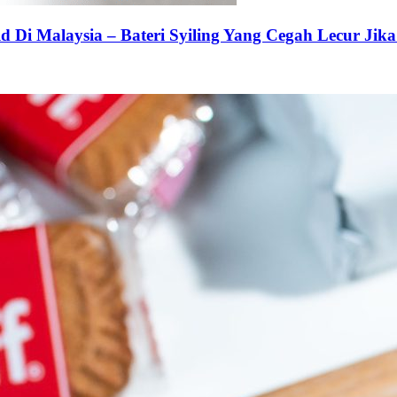
 Di Malaysia – Bateri Syiling Yang Cegah Lecur Jika